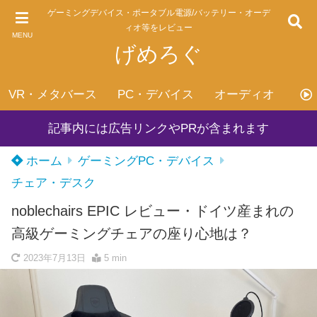
ゲーミングデバイス・ポータブル電源/バッテリー・オーデ
ィオ等をレビュー
MENU
げめろぐ
VR・メタバース
PC・デバイス
オーディオ
げ
記事内には広告リンクやPRが含まれます
ホーム
ゲーミングPC・デバイス
チェア・デスク
noblechairs EPIC レビュー・ドイツ産まれの
高級ゲーミングチェアの座り心地は？
2023年7月13日
5 min