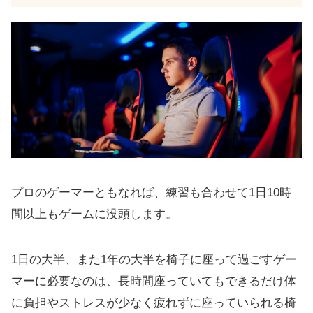
頭の先まで包み込むチェアシート
アームレストのポジショニング性能が高い
リクライニング
noblechairs EPICを選んだ理由
結構な大きさなので開封の儀を見てください
EPICのサイズ感と組み立て
EPICの各スペック・座り心地を紹介
プロのゲーマーともなれば、練習も合わせて1日10時
製品の仕様
間以上もゲームに没頭します。
高級スポーツカーを彷彿する座り心地
アームレストが良い感じ
1日の大半、また1年の大半を椅子に座って過ごすゲー
極厚のPUレザーで高級感と耐久性を担保
マーに必要なのは、長時間座っていてもできるだけ体
パンチングで蒸れにくくする配慮
に負担やストレスが少なく疲れずに座っていられる椅