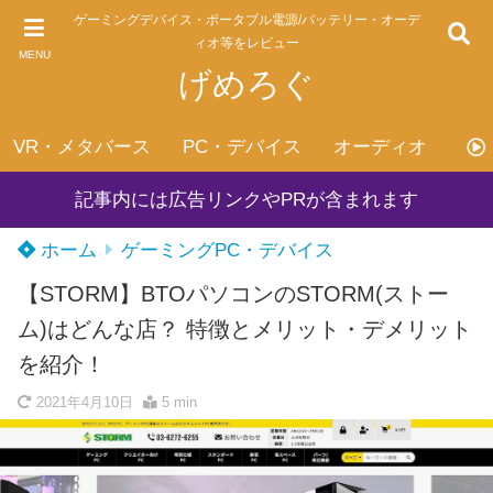
ゲーミングデバイス・ポータブル電源/バッテリー・オーデ
ィオ等をレビュー
MENU
げめろぐ
VR・メタバース
PC・デバイス
オーディオ
げ
記事内には広告リンクやPRが含まれます
ホーム
ゲーミングPC・デバイス
【STORM】BTOパソコンのSTORM(ストー
ム)はどんな店？ 特徴とメリット・デメリット
を紹介！
2021年4月10日
5 min