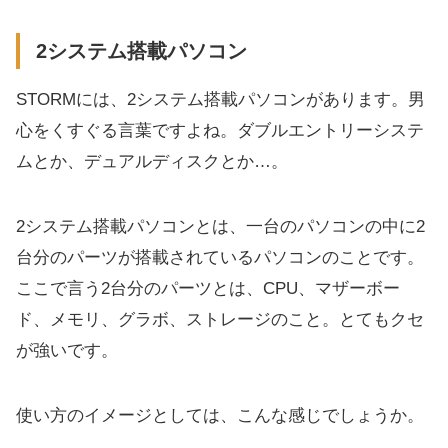
パーツへのこだわりが強い
2システム搭載パソコン
サポートが比較的手厚い
BTOパソコンのSTORMを選ぶ3つのデメリッ
STORMには、2システム搭載パソコンがあります。男
ト
心をくすぐる言葉ですよね。ダブルエントリーシステ
ムとか、デュアルディスクとか…。
ラインナップ数は多くはない
即納対応と土日発送は無し
2システム搭載パソコンとは、一台のパソコンの中に2
スマホ専用サイトが無い
台分のパーツが搭載されているパソコンのことです。
STORMはこだわり派の初心者におすすめ！
ここで言う2台分のパーツとは、CPU、マザーボー
ド、メモリ、グラボ、ストレージのこと。とてもクセ
が強いです。
使い方のイメージとしては、こんな感じでしょうか。